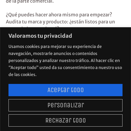
de la parte comercial.
¿Qué puedes hacer ahora mismo para empezar?
Audita tu marca y producto: ¿están listos para un
mercado internacional?
Valoramos tu privacidad
A lo que vamos, necesitas un departamento externo
Usamos cookies para mejorar su experiencia de
de marketing y branding…
navegación, mostrarle anuncios o contenidos
Visualfood, es estrategia, diseño y crecimiento para
personalizados y analizar nuestro tráfico. Al hacer clic en
marcas con sabor.
“Aceptar todo” usted da su consentimiento a nuestro uso
de las cookies.
Aceptar todo
Personalizar
POLÍTICA DE PRIVACIDAD
AVISO LEGAL
Rechazar todo
POLÍTICA DE COOKIES