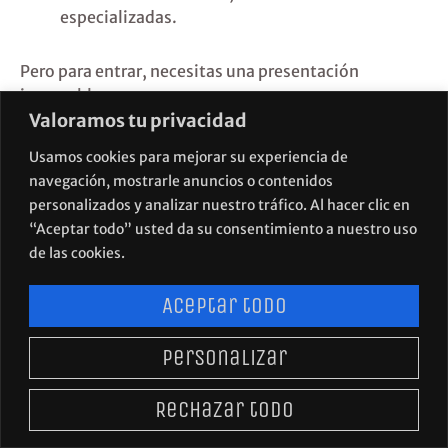
especializadas.
Pero para entrar, necesitas una presentación
impecable:
Valoramos tu privacidad
Dossier comercial, ficha técnica adaptada, packaging
adecuado, discurso alineado.
Usamos cookies para mejorar su experiencia de
Todo eso lo desarrollamos en Visualfood como parte
navegación, mostrarle anuncios o contenidos
de una estrategia global de posicionamiento y
personalizados y analizar nuestro tráfico. Al hacer clic en
expansión.
“Aceptar todo” usted da su consentimiento a nuestro uso
de las cookies.
Aceptar todo
Personalizar
POLÍTICA DE PRIVACIDAD
AVISO LEGAL
Rechazar todo
POLÍTICA DE COOKIES