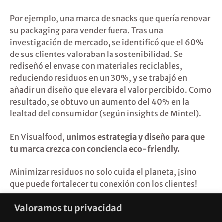
Por ejemplo, una marca de snacks que quería renovar
su packaging para vender fuera. Tras una
investigación de mercado, se identificó que el 60%
de sus clientes valoraban la sostenibilidad. Se
rediseñó el envase con materiales reciclables,
reduciendo residuos en un 30%, y se trabajó en
añadir un diseño que elevara el valor percibido. Como
resultado, se obtuvo un aumento del 40% en la
lealtad del consumidor (según insights de Mintel).
En Visualfood,
unimos estrategia y diseño para que
tu marca crezca con conciencia eco-friendly.
Minimizar residuos no solo cuida el planeta, ¡sino
que puede fortalecer tu conexión con los clientes!
Valoramos tu privacidad
¿Cuál es tu mayor reto en sostenibilidad? Comparte
tu experiencia en los comentarios o envíanos un