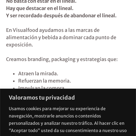
No basta con estar en el lineal.
Hay que destacar en el lineal.
Y ser recordado después de abandonar el lineal.
En Visualfood ayudamos a las marcas de
alimentación y bebida a dominar cada punto de
exposición.
Creamos branding, packaging y estrategias que:
Atraen la mirada.
Refuerzan la memoria.
Impulsan la compra.
Construyen reputación.
Valoramos tu privacidad
Usamos cookies para mejorar su experiencia de
Porque una marca que no se ve… no se elige.
navegación, mostrarle anuncios o contenidos
¿Tu packaging y tu presencia comercial están
personalizados y analizar nuestro tráfico. Al hacer clic en
impulsando tu marca… o la están apagando?
“Aceptar todo” usted da su consentimiento a nuestro uso