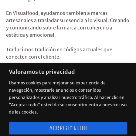
En Visualfood, ayudamos también a marcas
artesanales a trasladar su esencia a lo visual: Creando
y comunicando sobre la marca con coherencia
estética y emocional.
Traducimos tradición en códigos actuales que
conecten con el cliente.
Valoramos tu privacidad
Porque no hay nada más moderno que una marca
que se atreve a ser auténtica.
Usamos cookies para mejorar su experiencia de
navegación, mostrarle anuncios o contenidos
¿Tu etiqueta está diciendo lo que tú quieres… o lo
personalizados y analizar nuestro tráfico. Al hacer clic en
que parece?
“Aceptar todo” usted da su consentimiento a nuestro uso
de las cookies.
Aceptar todo