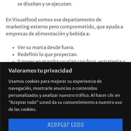
se diseñan y se ejecutan.
En Visualfood somos ese departamento de
marketing externo pero comprometido, que ayuda a
empresas de alimentación y bebida a:
Ver su marca desde fuera.
Redefinir lo que proyectan.
Y poner en marcha un plan con foco, estrategia y
resultados.
Valoramos tu privacidad
Usamos cookies para mejorar su experiencia de
Porque muchas veces no necesitas más manos.
navegación, mostrarle anuncios o contenidos
Necesitas una nueva mirada.
personalizados y analizar nuestro tráfico. Al hacer clic en
¿Y si damos ese primer paso juntos?
“Aceptar todo” usted da su consentimiento a nuestro uso
de las cookies.
Aceptar todo