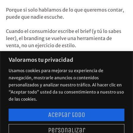
Porque si solo hablamos de lo que queremos contar,
puede que nadie escuche.
Cuando el consumidor escribe el brief (y tú lo sabes
leer), el branding se vuelve una herramienta de
venta, no un ejercicio de estilo.
Valoramos tu privacidad
Marcas con orejas, no solo con voz.
¿Estás diseñando desde dentro… o desde fuera hacia
Usamos cookies para mejorar su experiencia de
el cliente?
navegación, mostrarle anuncios o contenidos
personalizados y analizar nuestro tráfico. Al hacer clic en
“Aceptar todo” usted da su consentimiento a nuestro uso
de las cookies.
Aceptar todo
Personalizar
POLÍTICA DE PRIVACIDAD