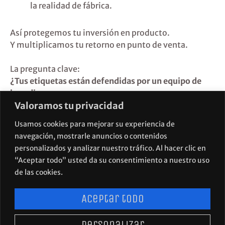
la realidad de fábrica.
Así protegemos tu inversión en producto.
Y multiplicamos tu retorno en punto de venta.
La pregunta clave:
¿Tus etiquetas están defendidas por un equipo de
branding…
Valoramos tu privacidad
…o por un partner que domina el producto, la
estrategia y la venta?
Usamos cookies para mejorar su experiencia de
navegación, mostrarle anuncios o contenidos
Visualfood | Branding alimentario estratégico, con
personalizados y analizar nuestro tráfico. Al hacer clic en
visión técnica y comercial.
“Aceptar todo” usted da su consentimiento a nuestro uso
de las cookies.
Aceptar todo
Personalizar