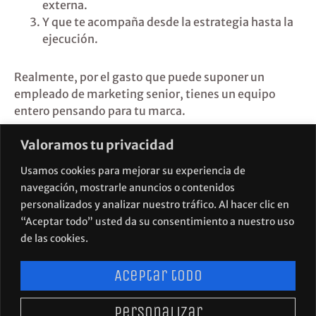
externa.
Y que te acompaña desde la estrategia hasta la
ejecución.
Realmente, por el gasto que puede suponer un
empleado de marketing senior, tienes un equipo
entero pensando para tu marca.
Valoramos tu privacidad
Eso es Visualfood:
Tu departamento externo de marketing con visión,
Usamos cookies para mejorar su experiencia de
método y resultados.
navegación, mostrarle anuncios o contenidos
personalizados y analizar nuestro tráfico. Al hacer clic en
“Aceptar todo” usted da su consentimiento a nuestro uso
de las cookies.
Aceptar todo
Personalizar
POLÍTICA DE PRIVACIDAD