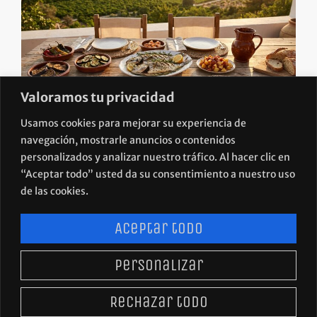
Valoramos tu privacidad
Usamos cookies para mejorar su experiencia de
Turismo gastronómico en Murcia: 700 millones de
razones para tomárselo en serio
navegación, mostrarle anuncios o contenidos
personalizados y analizar nuestro tráfico. Al hacer clic en
“Aceptar todo” usted da su consentimiento a nuestro uso
de las cookies.
Aceptar todo
Personalizar
POLÍTICA DE PRIVACIDAD
AVISO LEGAL
Rechazar todo
POLÍTICA DE COOKIES