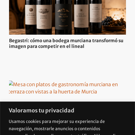
Begastri: cómo una bodega murciana transformó su
imagen para competir en el lineal
Valoramos tu privacidad
Usamos cookies para mejorar su experiencia de
Turismo gastronómico en Murcia: 700 millones de
razones para tomárselo en serio
navegación, mostrarle anuncios o contenidos