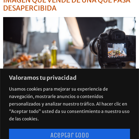
IMAGEN QUE VENDE DE UNA QUE PASA
DESAPERCIBIDA
Valoramos tu privacidad
Usamos cookies para mejorar su experiencia de
navegación, mostrarle anuncios o contenidos
Una buena foto de tu producto alimentario puede
personalizados y analizar nuestro tráfico. Al hacer clic en
multiplicar tus ventas. Una mala puede hundirlas.
“Aceptar todo” usted da su consentimiento a nuestro uso
Descubre qué hace que una fotografía gastronómica
de las cookies.
funcione.
Aceptar todo