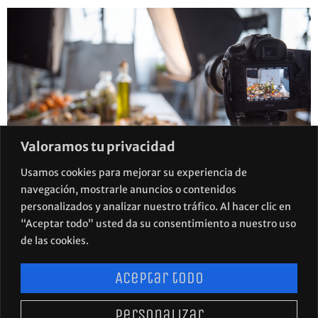
Valoramos tu privacidad
Usamos cookies para mejorar su experiencia de
navegación, mostrarle anuncios o contenidos
Una buena foto de tu producto alimentario puede
personalizados y analizar nuestro tráfico. Al hacer clic en
multiplicar tus ventas. Una mala puede hundirlas.
“Aceptar todo” usted da su consentimiento a nuestro uso
Descubre qué hace que una fotografía gastronómica
de las cookies.
funcione.
Aceptar todo
Personalizar