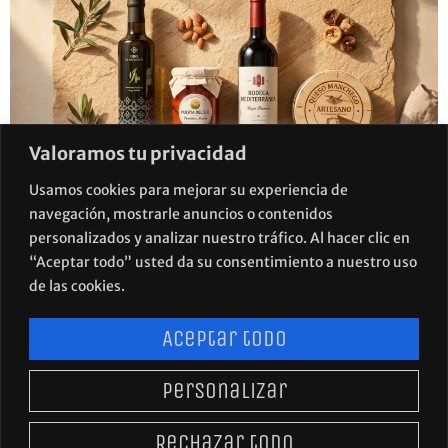
Valoramos tu privacidad
Usamos cookies para mejorar su experiencia de
navegación, mostrarle anuncios o contenidos
Tu packaging alimentario vende antes de que el cliente
personalizados y analizar nuestro tráfico. Al hacer clic en
pruebe el producto. Descubre cómo convertir tu envase
“Aceptar todo” usted da su consentimiento a nuestro uso
en una herramienta estratégica que multiplica ventas y
de las cookies.
refuerza tu marca.
Aceptar todo
Personalizar
POLÍTICA DE PRIVACIDAD
AVISO LEGAL
Rechazar todo