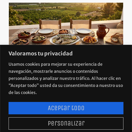
Valoramos tu privacidad
Usamos cookies para mejorar su experiencia de
Turismo gastronómico en Murcia: 700 millones de
razones para tomárselo en serio
navegación, mostrarle anuncios o contenidos
personalizados y analizar nuestro tráfico. Al hacer clic en
“Aceptar todo” usted da su consentimiento a nuestro uso
de las cookies.
Aceptar todo
Personalizar
POLÍTICA DE PRIVACIDAD